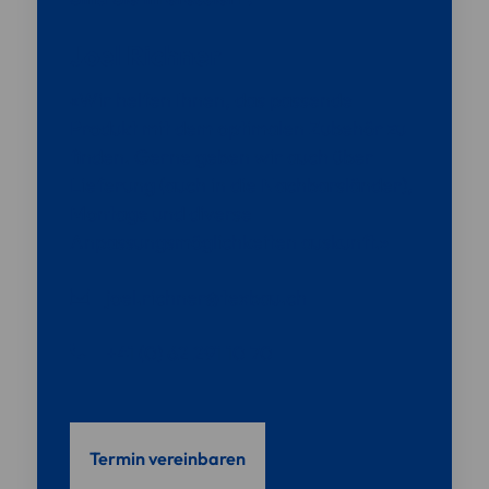
Joel Richner
«Wir helfen Ihnen, das passende
Produkt mit dem optimalen Zubehör zu
finden. Gerne geben wir auch über
Lieferung (auch in die Nachbarsländer),
Montage und diverse
Anpassungsmöglichkeiten auskunft.»
joel.richner@texbau.ch
+41 (0) 62 291 10 70
Termin vereinbaren